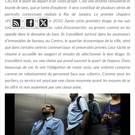
Ceci fut le point de départ d’un vaste projet. C’est une attente rémunérée et
lourde de sens, que je tente d’explorer. Il sera constitué de plusieurs séries de
portraits contextuels réalisés à Rio de Janeiro. Le premier chapitre
«Porteiros» a été réalisé en 2010. Après cette première étape, je me suis
tourné vers un autre métier, celui d’ascensoriste, ou groom comme on les
appelle dans le domaine du luxe. Ils travaillent surtout dans les ascenseurs
d’immeubles de bureau, au Centro, le quartier économique de la ville, ainsi
que dans certains centres commerciaux et universités privées. Leur tâche se
résume à accueillir les usagers et ensuite de sélectionner le bon étage. Ils
travaillent assis, sur une chaise qui prend souvent le quart de l’espace. Dans
beaucoup de cas ils ont l’obligation de rester assis, une volonté comprise
comme un rabaissement du personnel face aux «clients». Comme pour les
portiers, ce service est payé par une classe moyenne ayant les moyens de se
les offrir et non seulement par une classe aisée.